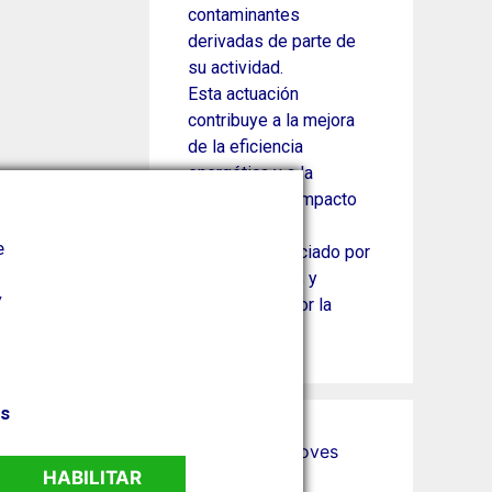
contaminantes
derivadas de parte de
su actividad.
Esta actuación
contribuye a la mejora
de la eficiencia
energética y a la
reducción del impacto
ambiental.
e
Proyecto financiado por
el Plan MOVES y
/
cofinanciado por la
Unión Europea.
os
HABILITAR