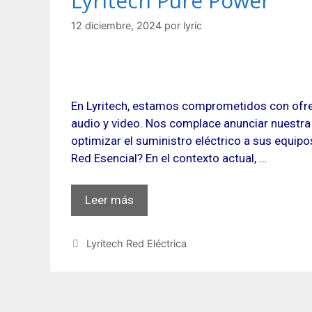
Lyritech Pure Power
12 diciembre, 2024
por
lyric
En Lyritech, estamos comprometidos con ofrec
audio y video. Nos complace anunciar nuestra
optimizar el suministro eléctrico a sus equip
Red Esencial? En el contexto actual, …
Leer más
Categorías
Lyritech Red Eléctrica