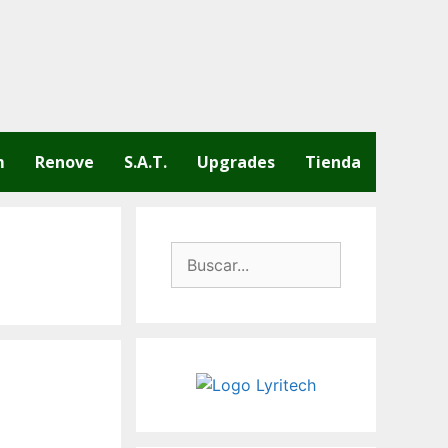
m
Renove
S.A.T.
Upgrades
Tienda
Buscar: