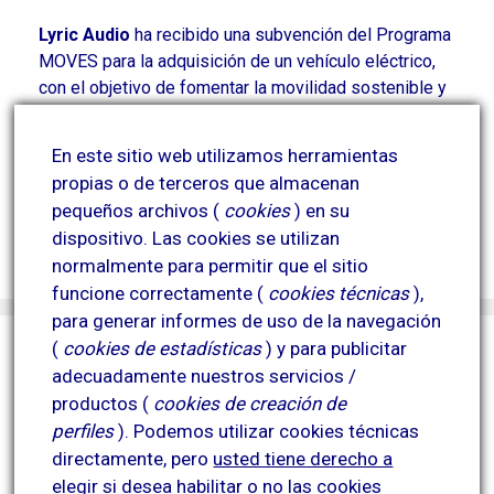
Lyric Audio
ha recibido una subvención del Programa
MOVES para la adquisición de un vehículo eléctrico,
con el objetivo de fomentar la movilidad sostenible y
reducir las emisiones contaminantes derivadas de
parte de su actividad.
En este sitio web utilizamos herramientas
Esta actuación contribuye a la mejora de la eficiencia
propias o de terceros que almacenan
energética y a la reducción del impacto ambiental.
pequeños archivos (
cookies
) en su
Proyecto financiado por el Plan MOVES y
dispositivo.
Las cookies se utilizan
cofinanciado por la Unión Europea.
normalmente para permitir que el sitio
funcione correctamente (
cookies técnicas
),
para generar informes de uso de la navegación
(
cookies de estadísticas
) y para publicitar
adecuadamente nuestros servicios /
productos (
cookies de creación de
perfiles
).
Podemos utilizar cookies técnicas
directamente, pero
usted tiene derecho a
elegir si desea habilitar o no las cookies