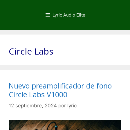
Saltar
al
Lyric Audio Elite
contenido
Circle Labs
Nuevo preamplificador de fono
Circle Labs V1000
12 septiembre, 2024
por
lyric