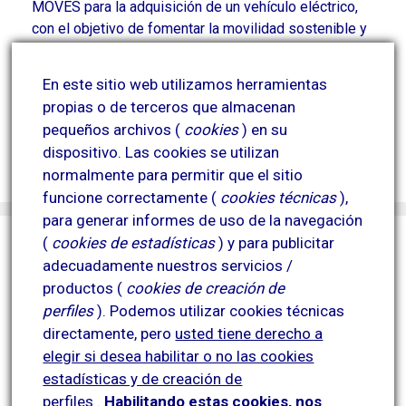
MOVES para la adquisición de un vehículo eléctrico,
con el objetivo de fomentar la movilidad sostenible y
reducir las emisiones contaminantes derivadas de
parte de su actividad.
En este sitio web utilizamos herramientas
Esta actuación contribuye a la mejora de la eficiencia
propias o de terceros que almacenan
energética y a la reducción del impacto ambiental.
pequeños archivos (
cookies
) en su
Proyecto financiado por el Plan MOVES y
dispositivo.
Las cookies se utilizan
cofinanciado por la Unión Europea.
normalmente para permitir que el sitio
funcione correctamente (
cookies técnicas
),
para generar informes de uso de la navegación
(
cookies de estadísticas
) y para publicitar
adecuadamente nuestros servicios /
productos (
cookies de creación de
perfiles
).
Podemos utilizar cookies técnicas
directamente, pero
usted tiene derecho a
elegir si desea habilitar o no las cookies
estadísticas y de creación de
perfiles
.
Habilitando
estas co
okies, nos