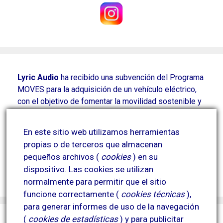
Lyric Audio
ha recibido una subvención del Programa
MOVES para la adquisición de un vehículo eléctrico,
con el objetivo de fomentar la movilidad sostenible y
reducir las emisiones contaminantes derivadas de
parte de su actividad.
En este sitio web utilizamos herramientas
Esta actuación contribuye a la mejora de la eficiencia
propias o de terceros que almacenan
energética y a la reducción del impacto ambiental.
pequeños archivos (
cookies
) en su
Proyecto financiado por el Plan MOVES y
dispositivo.
Las cookies se utilizan
cofinanciado por la Unión Europea.
normalmente para permitir que el sitio
funcione correctamente (
cookies técnicas
),
para generar informes de uso de la navegación
(
cookies de estadísticas
) y para publicitar