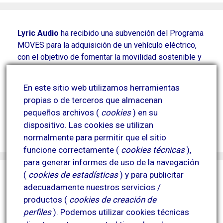
Lyric Audio
ha recibido una subvención del Programa
MOVES para la adquisición de un vehículo eléctrico,
con el objetivo de fomentar la movilidad sostenible y
reducir las emisiones contaminantes derivadas de
parte de su actividad.
En este sitio web utilizamos herramientas
Esta actuación contribuye a la mejora de la eficiencia
propias o de terceros que almacenan
energética y a la reducción del impacto ambiental.
pequeños archivos (
cookies
) en su
Proyecto financiado por el Plan MOVES y
dispositivo.
Las cookies se utilizan
cofinanciado por la Unión Europea.
normalmente para permitir que el sitio
funcione correctamente (
cookies técnicas
),
para generar informes de uso de la navegación
(
cookies de estadísticas
) y para publicitar
adecuadamente nuestros servicios /
productos (
cookies de creación de
perfiles
).
Podemos utilizar cookies técnicas