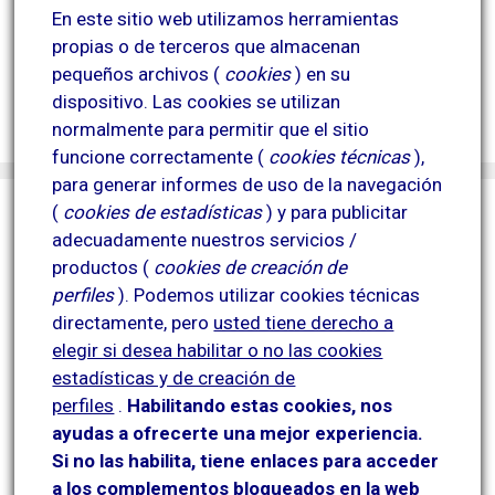
parte de su actividad.
En este sitio web utilizamos herramientas
Esta actuación contribuye a la mejora de la eficiencia
propias o de terceros que almacenan
energética y a la reducción del impacto ambiental.
pequeños archivos (
cookies
) en su
Proyecto financiado por el Plan MOVES y
dispositivo.
Las cookies se utilizan
cofinanciado por la Unión Europea.
normalmente para permitir que el sitio
funcione correctamente (
cookies técnicas
),
para generar informes de uso de la navegación
(
cookies de estadísticas
) y para publicitar
adecuadamente nuestros servicios /
productos (
cookies de creación de
perfiles
).
Podemos utilizar cookies técnicas
directamente, pero
usted tiene derecho a
elegir si desea habilitar o no las cookies
estadísticas y de creación de
perfiles
.
Habilitando
estas co
okies, nos
ayudas a ofrecerte una mejor experiencia.
Si no las habilita, tiene enlaces para acceder
a los complementos bloqueados en la web