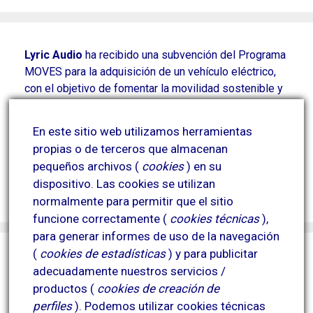
Lyric Audio
ha recibido una subvención del Programa
MOVES para la adquisición de un vehículo eléctrico,
con el objetivo de fomentar la movilidad sostenible y
reducir las emisiones contaminantes derivadas de
parte de su actividad.
En este sitio web utilizamos herramientas
Esta actuación contribuye a la mejora de la eficiencia
propias o de terceros que almacenan
energética y a la reducción del impacto ambiental.
pequeños archivos (
cookies
) en su
Proyecto financiado por el Plan MOVES y
dispositivo.
Las cookies se utilizan
cofinanciado por la Unión Europea.
normalmente para permitir que el sitio
funcione correctamente (
cookies técnicas
),
para generar informes de uso de la navegación
(
cookies de estadísticas
) y para publicitar
adecuadamente nuestros servicios /
productos (
cookies de creación de
perfiles
).
Podemos utilizar cookies técnicas